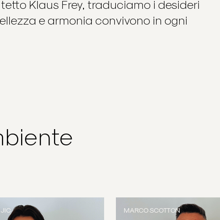
hitetto Klaus Frey, traduciamo i desideri
e bellezza e armonia convivono in ogni
mbiente
JIC
MARCO SCOTTON