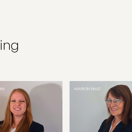
ving
NI
MARION BAST