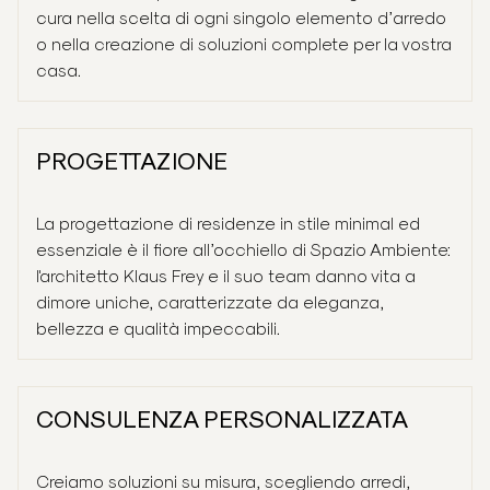
cura nella scelta di ogni singolo elemento d’arredo
Servizi
o nella creazione di soluzioni complete per la vostra
casa.
Progetti
PROGETTAZIONE
Prodotti
La progettazione di residenze in stile minimal ed
Spazio Ambiente
essenziale è il fiore all’occhiello di Spazio Ambiente:
l'architetto Klaus Frey e il suo team danno vita a
dimore uniche, caratterizzate da eleganza,
Spazio Living
bellezza e qualità impeccabili.
CONSULENZA PERSONALIZZATA
Creiamo soluzioni su misura, scegliendo arredi,